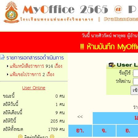
วันนี้ นายศิวรัตน์ พายุหะ ผู้
!!! ห้ามบันทึก MyOffic
รายการเอกสารรอดำเนินการ
แฟ้มหนังสือราชการ
914
เรื่อง
ชื่อผู้ใช้ :
แฟ้มขอไปราชการ
2
เรื่อง
รหัสผ่าน :
User Online
ขณะนี้
0 คน
สถิติวันนี้
1 คน
รา
สถิติเดือนนี้
9 คน
<<
ม
สถิติปีนี้
205 คน
อา.
จ.
อ.
สถิติทั้งหมด
1709 คน
ติดต่อผู้พัฒนา