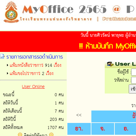
วันนี้ นายศิวรัตน์ พายุหะ ผู้
!!! ห้ามบันทึก MyOffic
รายการเอกสารรอดำเนินการ
แฟ้มหนังสือราชการ
914
เรื่อง
ชื่อผู้ใช้ :
แฟ้มขอไปราชการ
2
เรื่อง
รหัสผ่าน :
User Online
ขณะนี้
0 คน
สถิติวันนี้
1 คน
รา
สถิติเดือนนี้
7 คน
<<
ธ
สถิติปีนี้
203 คน
อา.
จ.
อ.
สถิติทั้งหมด
1707 คน
ติดต่อผู้พัฒนา